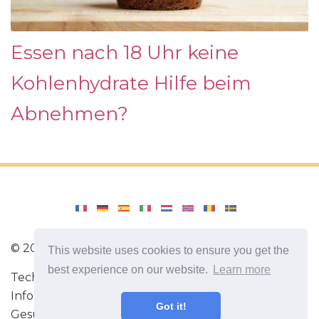
Essen nach 18 Uhr keine
Kohlenhydrate Hilfe beim
Abnehmen?
©
2026
lavozdeecuador.com
This website uses cookies to ensure you get the
best experience on our website.
Learn more
Technik für Fitnessübungen. Nützliche
Informationen zum Sport. Die besten Diäten.
Got it!
Gesunde Ernährung. Alles über deine Gesundheit!