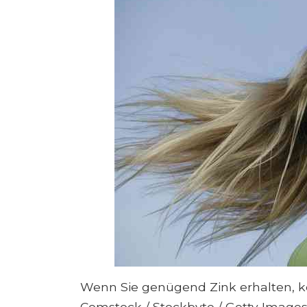
Wenn Sie genügend Zink erhalten, k
Comstock / Stockbyte / Getty Images