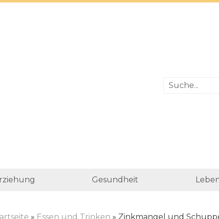
rziehung
Gesundheit
Leben
artseite
»
Essen und Trinken
» Zinkmangel und Schupp