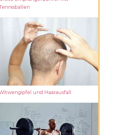
Tennisbällen
Witwengipfel und Haarausfall